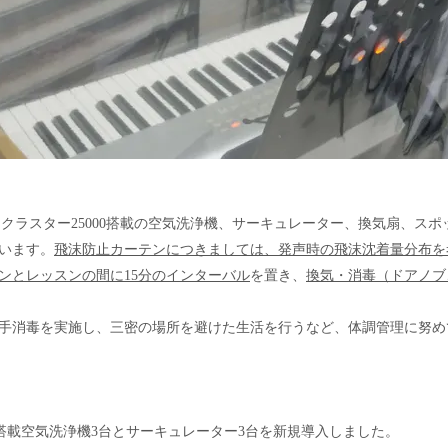
マクラスター25000搭載の空気洗浄機、サーキュレーター、換気扇、ス
います。
飛沫防止カーテンにつきましては、発声時の飛沫沈着量分布を
ンとレッスンの間に15分のインターバル
を置き、
換気・消毒（ドアノブ
手消毒を実施し、三密の場所を避けた生活を行うなど、体調管理に努め
00搭載空気洗浄機3台とサーキュレーター3台を新規導入しました。