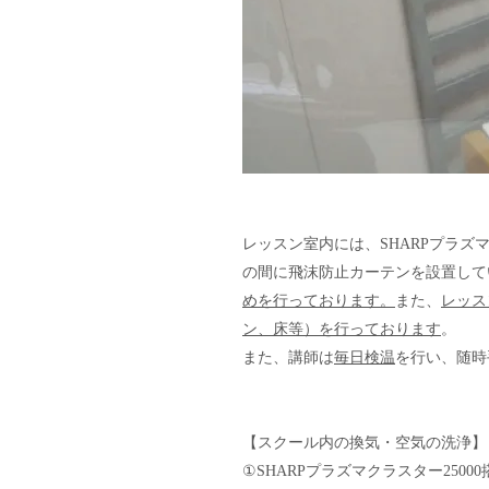
レッスン室内には、SHARPプラズ
の間に飛沫防止カーテンを設置して
めを行っております。
また、
レッス
ン、床等）を行っております
。
また、講師は
毎日検温
を行い、随時
【スクール内の換気・空気の洗浄】
①SHARPプラズマクラスター250