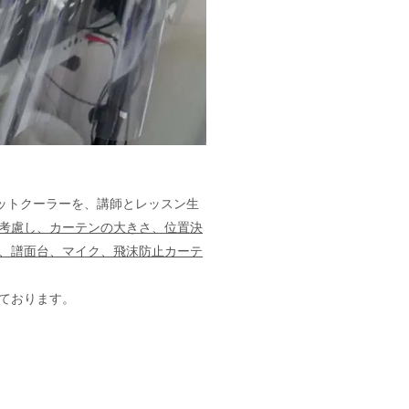
ポットクーラーを、講師とレッスン生
考慮し、カーテンの大きさ、位置決
、譜面台、マイク、飛沫防止カーテ
ております。