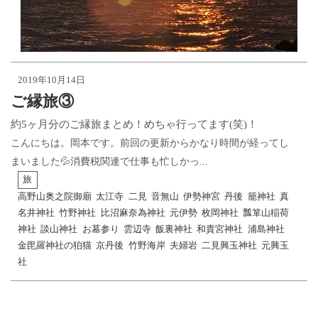
2019年10月14日
ご縁旅③
約5ヶ月分のご縁旅まとめ！めちゃ行ってます(笑)！
こんにちは。岡本です。前回の更新からかなり時間が経ってし
まいました💦消費税関連で仕事も忙しかっ...
旅
高野山奥之院御廟
太江寺
二見
音無山
伊勢神宮
丹後
籠神社
真
名井神社
竹野神社
比沼麻奈為神社
元伊勢
枚岡神社
瓢箪山稲荷
神社
談山神社
お墓参り
雲辺寺
飯裏神社
和貴宮神社
浦島神社
金毘羅神社の狛猫
京丹後
竹野海岸
夫婦岩
二見興玉神社
元興玉
社